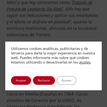
Melzi y que hoy conocemos como ‘
Tratado de
Pintura de Leonardo Da Vinci’
. Sólo hay que
seguir sus indicaciones y aplicar sus enseñanzas
y el efecto se disfruta en plenitud”,
apunta la
escritora melillense, afincada en la localidad
valenciana de Torrent.
Utilizamos cookies analíticas, publicitarias y de
terceros para darte la mejor experiencia en nuestra
web. Puedes informarte más sobre qué cookies
estamos utilizando o desactivarlas en los
ajustes
.
Aceptar
Rechazar
Ajustes
DoloresGarcía Ruiz
,
nació en Melilla (España) en 1964. Cursó
estudios de Derecho por la UNED, es
Corrector Profesional de Edición. Ha