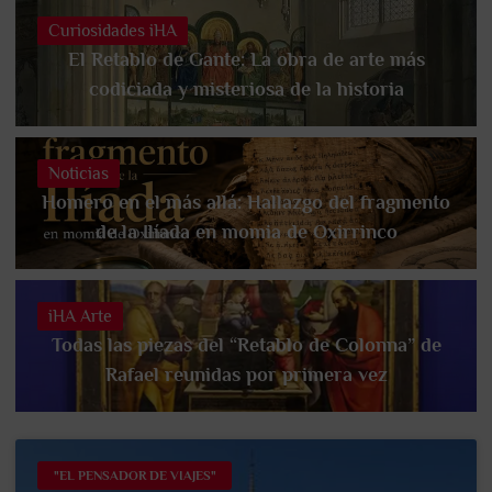
Curiosidades iHA
El Retablo de Gante: La obra de arte más
codiciada y misteriosa de la historia
Noticias
Homero en el más allá: Hallazgo del fragmento
de la Ilíada en momia de Oxirrinco
iHA Arte
Todas las piezas del “Retablo de Colonna” de
Rafael reunidas por primera vez
"EL PENSADOR DE VIAJES"