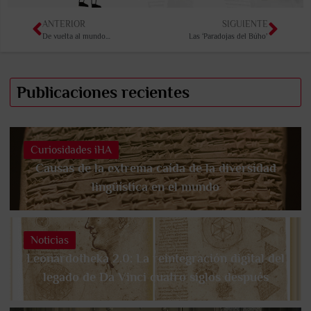
ANTERIOR
SIGUIENTE
De vuelta al mundo…
Las ‘Paradojas del Búho’
Publicaciones recientes
Curiosidades iHA
Causas de la extrema caída de la diversidad
lingüística en el mundo
Noticias
Leonardotheka 2.0: La reintegración digital del
legado de Da Vinci cuatro siglos después